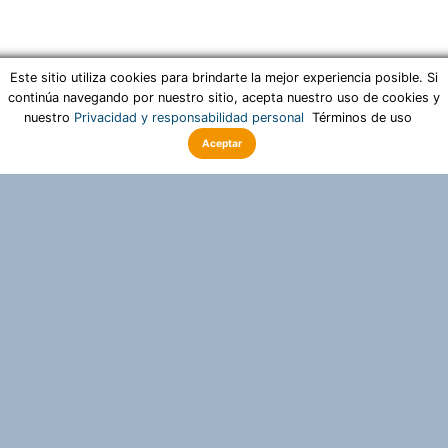
Este sitio utiliza cookies para brindarte la mejor experiencia posible. Si
continúa navegando por nuestro sitio, acepta nuestro uso de cookies y
nuestro
Privacidad y responsabilidad personal
Términos de uso
Aceptar
¿Por qué Acceptify?
Con Acceptify, se pueden tomar decisiones rápidas y
sostenibles para una variedad de personas. Además, el
proceso de participación proporciona una imagen del
estado de ánimo y un conocimiento valioso a quienes
son responsables.